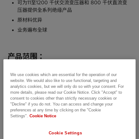
可为11至1200 千伏交流变压器和 800 千伏直流变
压器提供全系列绝缘产品
原材料优异
业务遍布全球
产品范围：
符合 IEC 标准
We use cookies which are essential for the operation of our
website. We would also like to use functional, targeting and
极高纯度
analytics cookies, but we will only do so with your consent. For
优异的浸油性
more details, please read our Cookie Notice. Click "Accept" to
consent to cookies other than strictly necessary cookies or
机械强度
"Decline" if you do not. You can access and change your
preferences at any time by clicking on the "Cookie
较低且可预测的收缩率
Settings".
Cookie Notice
在油中具有电气耐受强度
相对介电常数 ε ~4.4 (油值 2.2)
Cookie Settings