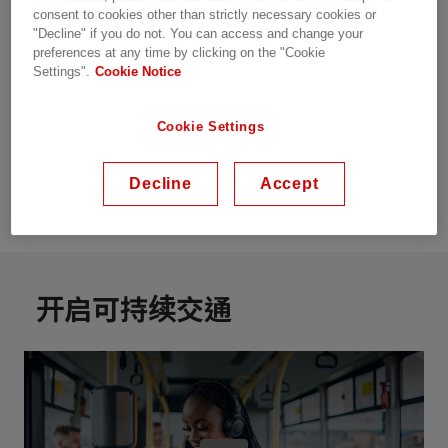
consent to cookies other than strictly necessary cookies or
将会是一个平稳的旅程。无论是运送人员还是货运，交通
"Decline" if you do not. You can access and change your
运输都从未如此致力于减少二氧化碳排放，我们在这里。
preferences at any time by clicking on the "Cookie
Settings".
Cookie Notice
一个多世纪以来，日立能源一直是铁路和城市交通领域的
开拓者。从电气化到数字化解决方案，我们与合作伙伴合
Cookie Settings
作，为其运营带来各种创新。交通运营商正在寻求可持续
的选择，以帮助乘客和货物在所有模式下可靠地运输：铁
Decline
Accept
路、陆地、航空和水路。
开启可持续交通