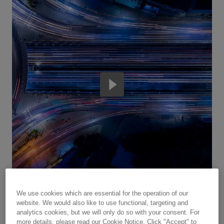
We use cookies which are essential for the operation of our
website. We would also like to use functional, targeting and
智慧城市拥抱可持续交通
analytics cookies, but we will only do so with your consent. For
more details, please read our Cookie Notice. Click "Accept" to
系好安全带 - 净零排放之旅即刻启程。未来的移动出行