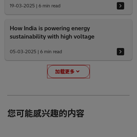
19-03-2025
|
6 min read
How India is powering energy
sustainability with high voltage
05-03-2025
|
6 min read
加载更多
您可能感兴趣的内容
可持续发展是我们目标的核心
EconiQ 高压产品组合
日立能源的职业机会
我们推进全球能源系统的变革，使其更清洁、更灵活和更安
在重要的领域寻找新的挑战？ 加入这支由创新者组成的团队，
全。作为技术领导者，我们与客户及合作伙伴同心协力，打造
日立能源的环保高效可持续产品组合，无六氟化硫，低碳足
可持续发展是我们目标的核心
EconiQ 高压产品组合
日立能源的职业机会
可持续性能源未来，这不仅是为了我们自己，也是为了我们的
我们坚信多元化的协作能够带来技术突破。
迹。