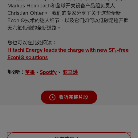
Markus Heimbach和全球开关设备产品组负责人
Christian Ohler。 我们的专家分享了关于这些全新
EconiQ技术的迷人细节，以及它们如何以低碳足迹开辟
无六氟化硫的全新道路。
您也可以在此处阅读：
Hitachi Energy leads the charge with new SF₆-free
EconiQ solutions
️🎙️收听：
苹果
、
Spotify
、
亚马逊
收听完整片段
第 1 集：能源转型和电网历史
第 4 集：开关柜工厂的奇迹
第 3 集：高压研发为未来提供动力
第 5 集：解锁无缝高压操作的秘诀
第 2 集：高压基础知识
我们的客户 Claire Carmona 是欧洲气体绝缘开关设备工厂的
Markus Heimbach博士带领我们了解电网的历史，解释为什
日立能源 的 HSE 和运营主管 Dirk Uhde 将带领我们了解运营
听听Christian Ohler博士聊一聊有意思的高压系统，从各式各
收听这一集，Markus Bujotzek 将分享高压技术的研发流程，
么能源网络在世界各地各不相同，并告诉我们创新的高压技术
运营部门经理，负责指导我们完成制造流程，并分享先进工厂
第 3 集：高压研发为未来提供动力
第 5 集：解锁无缝高压操作的秘诀
第 1 集：能源转型和电网历史
第 4 集：开关柜工厂的奇迹
第 2 集：高压基础知识
揭示如何解决各种挑战并实现突破性创新。
流程和实施的战略，使其更具可持续性。
样的开关设备到电塔背后的机械装置。
正在塑造电网。
的更多细节。