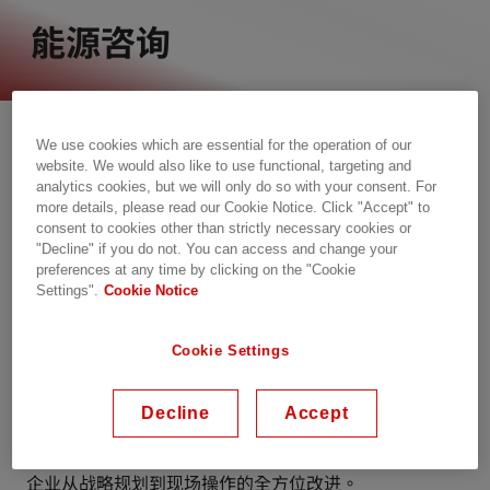
能源咨询
专业团队、深厚专长、丰富经验——这些是我们咨询服务
在市场上的独特优势。依托日立能源和电力质量咨询的坚
We use cookies which are essential for the operation of our
website. We would also like to use functional, targeting and
实基础，我们扩展了服务内容，致力于促进能源转型，涵
analytics cookies, but we will only do so with your consent. For
盖可再生能源电厂设计、电动出行解决方案设计、新兴技
more details, please read our Cookie Notice. Click "Accept" to
术和商业模式的技术经济分析，以及可再生能源、电动出
consent to cookies other than strictly necessary cookies or
行等对电网影响的研究。 ​
"Decline" if you do not. You can access and change your
preferences at any time by clicking on the "Cookie
Settings".
Cookie Notice
从方案规划到执行和持续运营，与我们的能源咨询服务合
作，确保您在任何时间、任何地点都能获得优质的业务成
果。
Cookie Settings
我们的咨询服务集合了商业洞察、功能支持和技术专长。
Decline
Accept
我们的顾问在资产密集型行业积累了深厚的经验，能够提
供结合应用、信息技术和特定行业知识的独特视角，推动
企业从战略规划到现场操作的全方位改进。