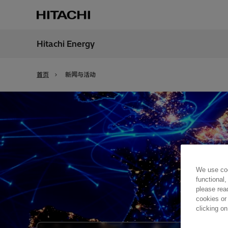
Hitachi Energy
地区
China
首页
新闻与活动
We use coo
functional,
please rea
cookies or
clicking on