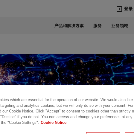
登录
产品和解决方案
服务
业务领域
语言
Chinese
热门搜索
热门页面
变压器
在华业务
高压直流
新闻中心
开关设备
产品和系统
联系我们
热招职位
Lumada
联系我们
kies which are essential for the operation of our website. We would also like
 targeting and analytics cookies, but we will only do so with your consent. For
d our Cookie Notice. Click "Accept" to consent to cookies other than strictly
 "Decline" if you do not. You can access and change your preferences at any
 the "Cookie Settings".
Cookie Notice