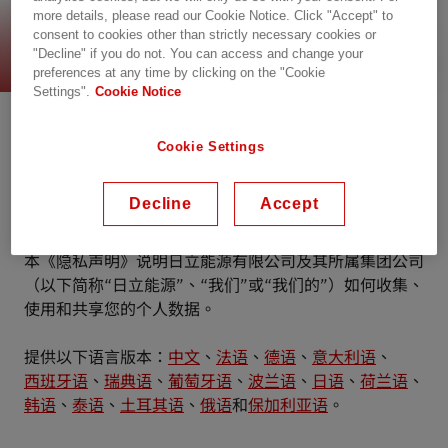
more details, please read our Cookie Notice. Click "Accept" to
隐私声明
consent to cookies other than strictly necessary cookies or
"Decline" if you do not. You can access and change your
preferences at any time by clicking on the "Cookie
Settings".
Cookie Notice
您的隐私和信任对我们至关重要
在日立能源，隐私保护不仅是一项合规义务或监管要求，
Cookie Settings
更体现了我们的核心价值观。
员工、客户和合作伙伴将其数据托付给我们，而我们则以
Decline
Accept
诚信和审慎的态度处理其个人信息。
本《隐私声明》说明日立能源有限公司及其所属集团公司
（以下简称“日立能源”、“我们”或“我们的”）如何收集、
使用和共享您的个人数据。
提供以下语言版本：
中文
、
法语
、
德语
、
意大利语
、
西班牙语
、
瑞典语
、
葡萄牙语
、
波兰语
、
日语
、
荷兰语
、
韩语
、
泰语
、
土耳其语
、
俄语
和
保加利亚语
。