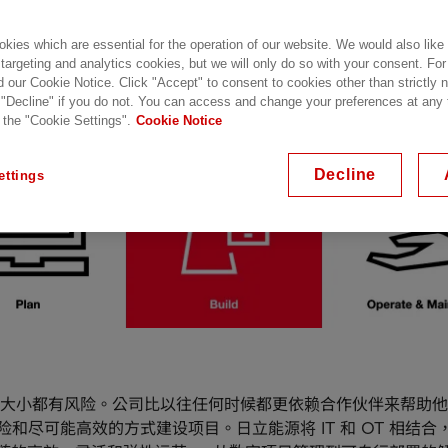
kies which are essential for the operation of our website. We would also like
 targeting and analytics cookies, but we will only do so with your consent. For
d our Cookie Notice. Click "Accept" to consent to cookies other than strictly
 "Decline" if you do not. You can access and change your preferences at any
 the "Cookie Settings".
Cookie Notice
Decline
ettings
大小都有风险。公司比以往任何时候都更依赖合作伙伴来帮助他
险和尽可能高效的方式建设项目。日立能源将 IT 和 OT 相结合