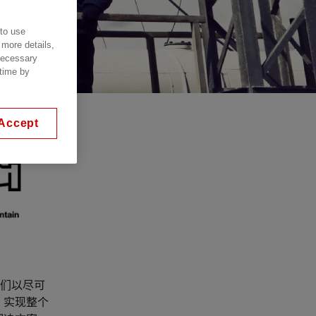
 to use
 more details,
 necessary
 time by
Accept
们以尽可
，实现整个