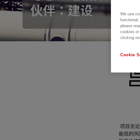
伙伴：建设
We use coo
functional,
please rea
cookies or
clicking on
Cookie S
项目无论
能低的风