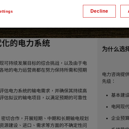
Decline
ettings
代化的电力系统
为什么选
现可持续发展目标的综合挑战，以及由于电
各地的电力运营商都在努力保持所需和预期
电力咨询提
先级：
评估电力系统的输电需求，并确保其持续高
基本建
评估拟议的输电项目，以满足预期的可靠性
电网现
企业预
O 密切合作，开展短期、中期和长期输电规划
资源建设、进口、需求等方面的不确定性问