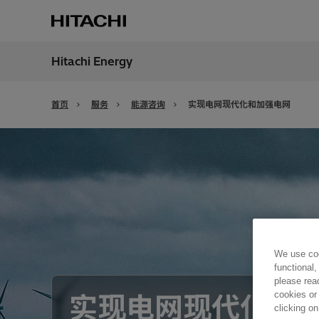
Hitachi Energy
地区
China
首页
服务
能源咨询
实现电网现代化和加强电网
We use coo
functional,
please rea
cookies or
实现电网现代化和
clicking on