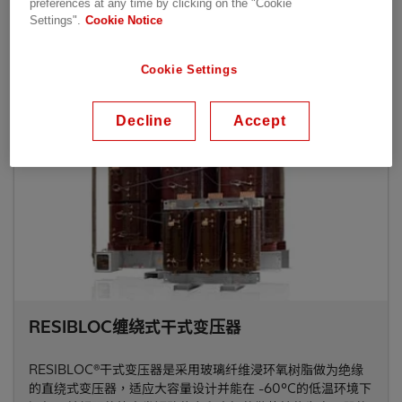
preferences at any time by clicking on the "Cookie
电压：≤40.5 kV
Settings".
Cookie Notice
Cookie Settings
Decline
Accept
RESIBLOC缠绕式干式变压器
RESIBLOC®干式变压器是采用玻璃纤维浸环氧树脂做为绝缘
的直绕式变压器，适应大容量设计并能在 -60°C的低温环境下