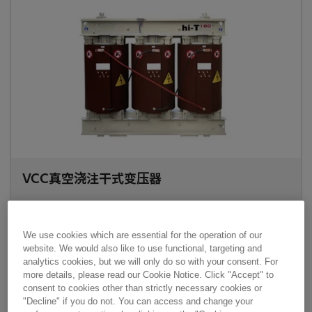
VCC真空浇注干式变压器
VCC真空浇注干式变压器安全环保，具有高阻燃性，对应用环
境没有污染的风险。产品电气性能可靠，承受雷电冲击能力和
We use cookies which are essential for the operation of our
抗短路能力强，局放低。适应户内或户外应用，安装空间更灵
website. We would also like to use functional, targeting and
活，总体土建成本更低，维护量更少。
analytics cookies, but we will only do so with your consent. For
more details, please read our Cookie Notice. Click "Accept" to
基本参数：
consent to cookies other than strictly necessary cookies or
额定容量：≤63 MVA
"Decline" if you do not. You can access and change your