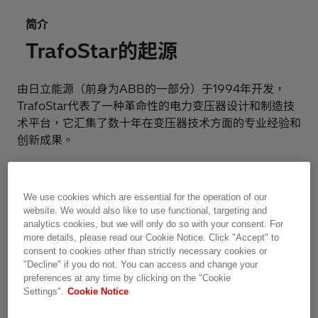
简介
TrafoStar的起源
由日立能源（前身为ABB的一部分）于1994年开发，
TrafoStar代表了一种革命性的电力变压器设计和制造技
术平台，它汇集了数十年在变压器技术方面的专业经验和
创新成果。
立足于超过700年的累积经验和ASEA、Brown
Boveri、Ansaldo、Strömberg、GE和Westinghouse
We use cookies which are essential for the operation of our
等公司的丰富传统，TrafoStar利用了日立能源收购的各
website. We would also like to use functional, targeting and
个实体的卓越实践和技术进步，确保了一个标准化和全球
analytics cookies, but we will only do so with your consent. For
more details, please read our Cookie Notice. Click "Accept" to
优化的制造流程。
consent to cookies other than strictly necessary cookies or
"Decline" if you do not. You can access and change your
建立在这些经过验证的工程原理和标准化制造流程的基础
preferences at any time by clicking on the "Cookie
上，TrafoStar通过为可靠性、效率和性能设定新的标
Settings".
Cookie Notice
杆，彻底改变了日立能源的电力变压器业务乃至整个电力