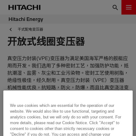
Hitachi Energy
干式配电变压器
开放式线圈变压器
真空压力封装(VPE)变压器为满足美国海军严格的舰艇应
用而开发。我们选用了多种密封工艺，加强防护功能，抵
抗潮湿、盐雾、灰尘和工业污染物。密封工艺使用树脂，
绝缘性极佳，经久耐用。真空压力封装（VPE）变压器
机械性能优良，抗短路，防火，防爆，而且比真空浇注变
压器更轻。
We use cookies which are essential for the operation of our
真空压力浸渍(VPI)变压器机械性能优良，抗短路，防
website. We would also like to use functional, targeting and
火，防爆，而且无液体渗漏。
analytics cookies, but we will only do so with your consent. For
more details, please read our Cookie Notice. Click "Accept" to
consent to cookies other than strictly necessary cookies or
我们这两种工艺的变压器均符合ISO9001标准和UL认
"Decline" if you do not. You can access and change your