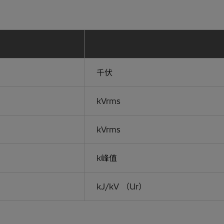
千伏
kVrms
kVrms
k峰值
kJ/kV （Ur）