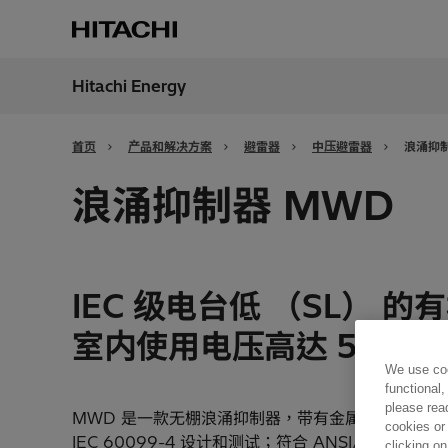
Hitachi Energy
地区
China
首页
产品和解决方案
避雷器
中压避雷器
浪涌抑制
浪涌抑制器 MWD
IEC 级电台低 （SL）
室内使用电压高达 52 kV
We use coo
functional,
please rea
MWD 是一款无棚浪涌抑制器，带有金属氧化物 （
cookies or
IEC 60099-4 设计和测试；符合 ANSI/IEEE C6
clicking on