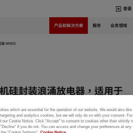
登录
产品和解决方案
服务
业务领域
语言
Chinese
器 MWD
热门搜索
热门页面
变压器
在华业务
高压直流
新闻中心
开关设备
产品和系统
 的有机硅封装浪涌放电器，适用于
联系我们
热招职位
Lumada
联系我们
 的AC系统
kies which are essential for the operation of our website. We would also like
 targeting and analytics cookies, but we will only do so with your consent. For
d our Cookie Notice. Click "Accept" to consent to cookies other than strictly
MO） 电阻，无火花隙，直接模铸在硅胶外壳中，灰色，根据
 "Decline" if you do not. You can access and change your preferences at any
2.11 的要求。根据 EN 45545-2 测试并分类火灾和烟雾行
 the "Cookie Settings".
Cookie Notice