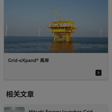
Grid-eXpand® 离岸
相关文章
Hitachi Energy launches Grid-