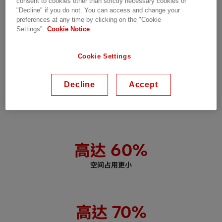
consent to cookies other than strictly necessary cookies or
- 我们的首要任务。
”
"Decline" if you do not. You can access and change your
preferences at any time by clicking on the "Cookie
SPIC 项目经理 Rui Wang
Settings".
Cookie Notice
Cookie Settings
高达
40
%
Decline
Accept
现场安装更快
高达
60
%
空间占用更小
高达
70
%