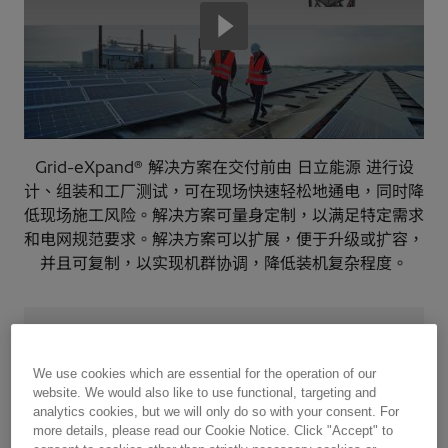
Grid-eXpand® 解决方案在交付前由 日立能源 进行设
计、组装和工厂测试，可在现场快速轻松地通电，同时降
低现场施工风险。解决方案可量身定制，以满足特定需求
和电网规范要求。解决方案可以扩展，便于升级或扩容，
并且可复制，以实现机群协调，降低装机复杂程度。
“
我们选择日立能源是因为它在海上风电
We use cookies which are essential for the operation of our
website. We would also like to use functional, targeting and
电网连接方面的专业知识，以及它提供
analytics cookies, but we will only do so with your consent. For
快速交付的降低成本的解决方案的能力
more details, please read our Cookie Notice. Click "Accept" to