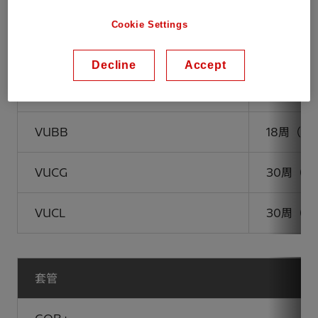
UCG
30周（配 
Cookie Settings
UCL
30周（配 
Decline
Accept
UCC/UCD
可按需提
VUBB
18周（配 
VUCG
30周（配 
VUCL
30周（配 
套管