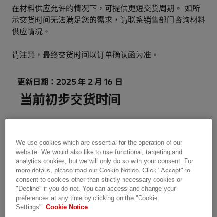
在材料供应允许的情况下，可提供更短交货周期。 如所
示交货时间无法满足您的需求，请联系销售部门咨询材料
供应情况。
请注意，最终交货时间以订单确认函为准。
更新日期：2025 年 2 月 16 日
当前初步交货时间
分接开关
We use cookies which are essential for the operation of our
website. We would also like to use functional, targeting and
analytics cookies, but we will only do so with your consent. For
UB
18周（配 
more details, please read our Cookie Notice. Click "Accept" to
consent to cookies other than strictly necessary cookies or
"Decline" if you do not. You can access and change your
UZ
20周
preferences at any time by clicking on the "Cookie
Settings".
Cookie Notice