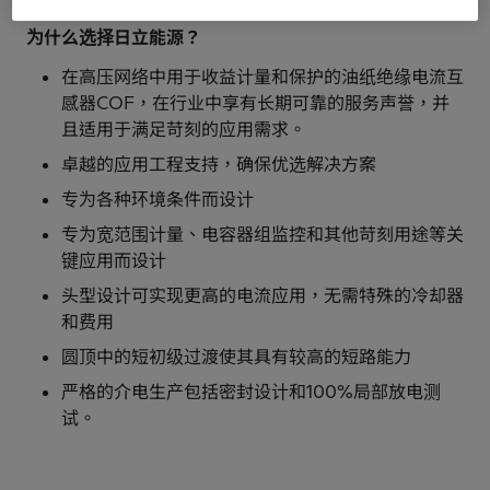
为什么选择日立能源？
在高压网络中用于收益计量和保护的油纸绝缘电流互
感器COF，在行业中享有长期可靠的服务声誉，并
且适用于满足苛刻的应用需求。
卓越的应用工程支持，确保优选解决方案
专为各种环境条件而设计
专为宽范围计量、电容器组监控和其他苛刻用途等关
键应用而设计
头型设计可实现更高的电流应用，无需特殊的冷却器
和费用
圆顶中的短初级过渡使其具有较高的短路能力
严格的介电生产包括密封设计和100%局部放电测
试。