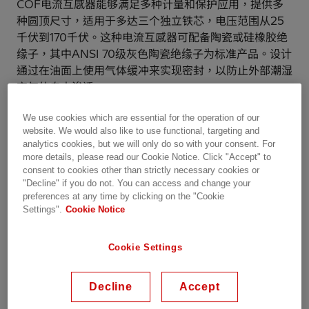
COF电流互感器能够满足多种计量和保护应用，提供多
种圆顶尺寸，适用于多达三个独立铁芯，电压范围从25
千伏到170千伏。这种电流互感器可配备陶瓷或硅橡胶绝
缘子，其中ANSI 70级灰色陶瓷绝缘子为标准产品。设计
通过在油面上使用气体缓冲来实现密封，以防止外部潮湿
空气的自由渗透。
We use cookies which are essential for the operation of our
COF在服务中表现出可靠的性能，其现场故障率低于行
website. We would also like to use functional, targeting and
业平均水平。这种设计在西半球各地均有安装，从沙漠到
analytics cookies, but we will only do so with your consent. For
北极气候。
more details, please read our Cookie Notice. Click "Accept" to
consent to cookies other than strictly necessary cookies or
"Decline" if you do not. You can access and change your
preferences at any time by clicking on the "Cookie
应用
Settings".
Cookie Notice
收入计量
Cookie Settings
继电保护
系统控制和电力流量指示
Decline
Accept