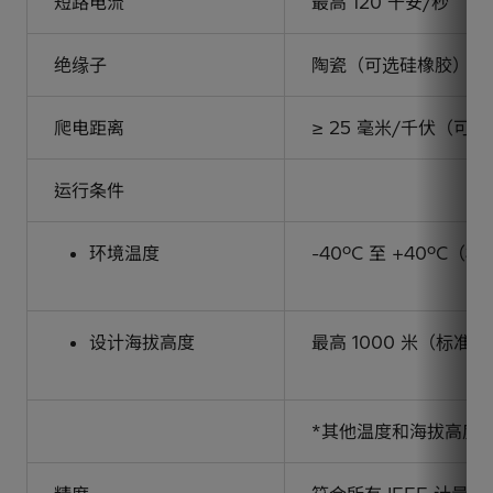
短路电流
最高 120 千安/秒
绝缘子
陶瓷（可选硅橡胶）
爬电距离
≥ 25 毫米/千伏（可
运行条件
环境温度
-40ºC 至 +40ºC（
设计海拔高度
最高 1000 米（标准）
*其他温度和海拔高度