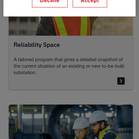
Decline
Accept
Reliability Space
A tailored program that gives a detailed snapshot of
the current situation of an existing or new to-be-built
substation.