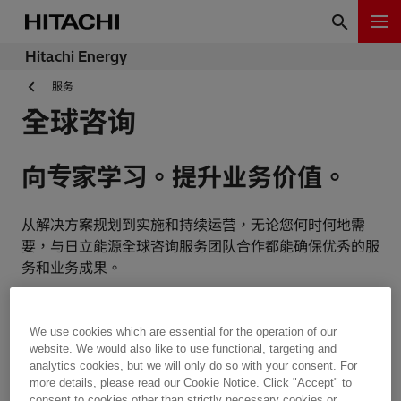
Hitachi Energy
服务
全球咨询
向专家学习。提升业务价值。
从解决方案规划到实施和持续运营，无论您何时何地需
要，与日立能源全球咨询服务团队合作都能确保优秀的服
务和业务成果。
日立能源全球咨询服务提供全面的业务、功能和技术专业
知识。我们的顾问在资产密集型行业拥有丰富的经验，能
We use cookies which are essential for the operation of our
website. We would also like to use functional, targeting and
够将应用、IT 和行业特定知识独特地融合在一起，从企
analytics cookies, but we will only do so with your consent. For
业战略到车间运营，推动组织各个层面的提升。
more details, please read our Cookie Notice. Click "Accept" to
主要服务：
consent to cookies other than strictly necessary cookies or