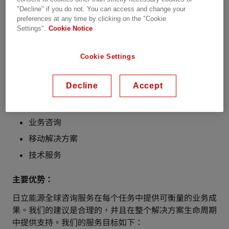
"Decline" if you do not. You can access and change your
全球咨询服务团队利用丰富的全球经验提高绩效，包括以
preferences at any time by clicking on the "Cookie
下方面的经验：
Settings".
Cookie Notice
实施服务
项目管理
Cookie Settings
电子商务服务
Decline
Accept
系统升级评估
实施后有效性审查
业务咨询
移动解决方案
技术服务
主要优势：
日立能源全球咨询服务在每个任务中提供可衡量的业务成
果。我们的建议是合理的，并且在整个解决方案生命周期
中提供支持。我们的服务目标如下：