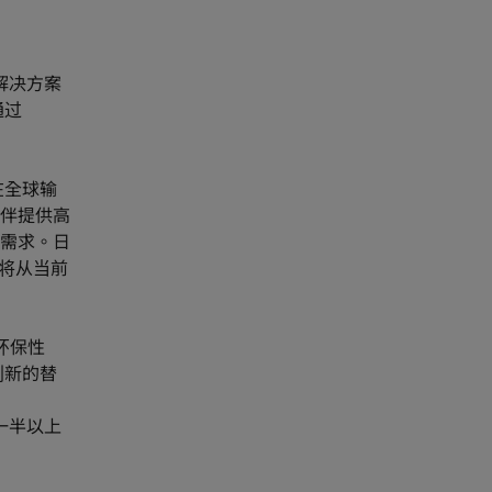
解决方案
通过
在全球输
伴提供高
需求。日
比将从当前
环保性
创新的替
一半以上