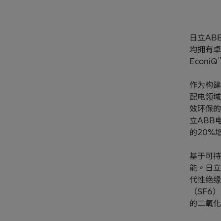
日立AB
均拥有卓
EconiQ
作为构建
配电领域
效环保的
立ABB
的20%
基于可持
能。日立
代性绝缘
（SF6
的二氧化