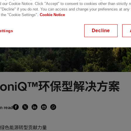
d our Cookie Notice. Click "Accept" to consent to cookies other than strictly
 "Decline" if you do not. You can access and change your preferences at any
 the "Cookie Settings".
Cookie Notice
Decline
ettings
oniQ™环保型解决方案
in read
速绿色能源转型贡献力量