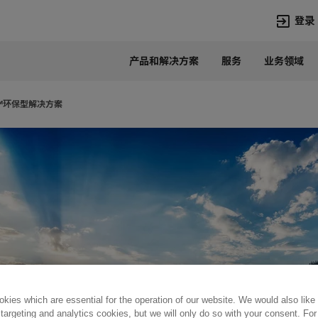
登录
产品和解决方案
服务
业务领域
语言
Chinese
Q™环保型解决方案
热门搜索
热门页面
变压器
在华业务
高压直流
新闻中心
开关设备
产品和系统
联系我们
热招职位
Lumada
联系我们
kies which are essential for the operation of our website. We would also like
 targeting and analytics cookies, but we will only do so with your consent. For