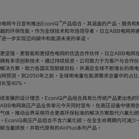
™
B电网今日宣布推出EconiQ
产品组合，其涵盖的产品、服务和
越的环保性能。作为全球技术和市场领导者，日立ABB电网将
™
进一步实现迈向碳中和能源未来的承诺。
更坚强、更智能和更绿色电网的优选合作伙伴，日立ABB电网
拥有多项创新技术。通过持续投资，公司致力于为客户与合作伙
解决方案，助力各国实现脱碳目标，并满足全球不断增长的用电
电网预测，到2050年之前，全球用电量在能源需求总量中的占
增长至40%。
续发展的设计理念，EconiQ产品组合具有比传统产品更出色的
ABB电网高压产品业务单元今天同时宣布，在高压设备中使用
气体，推动业界采用符合更高环保标准的解决方案取代六氟化硫
）。EconiQ高压产品组合不含六氟化硫，在全生命周期内可减少
碳当量排放，并取代原有的AirPlus系列产品。