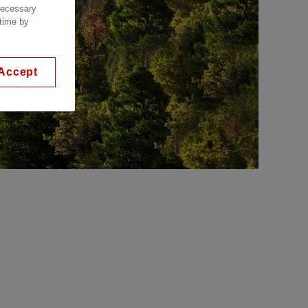
 necessary
 time by
Accept