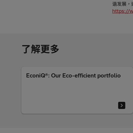
谐发展，
https://
了解更多
EconiQ®: Our Eco-efficient portfolio