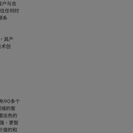
手客户与合
往任何时
源系
合，其产
技术创
布90多个
领域的客
借出色的
强、更智
价值的和