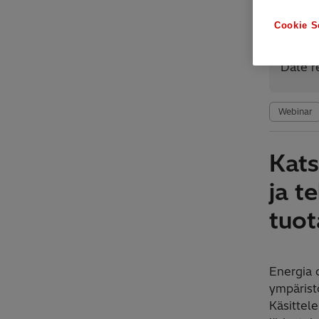
Cookie S
Avai
Date r
Webinar
Kats
ja t
tuo
Energia 
ympärist
Käsittel