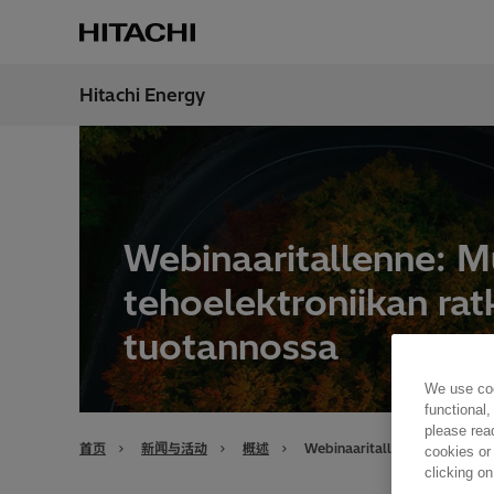
Hitachi Energy
地区
China
Webinaaritallenne: Mu
tehoelektroniikan rat
tuotannossa
We use coo
functional,
please rea
首页
新闻与活动
概述
Webinaaritallenne: Muuntajie
cookies or
clicking on