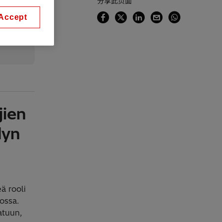
分享此页面
Accept
jien
dyn
ä rooli
ossa.
atuun,