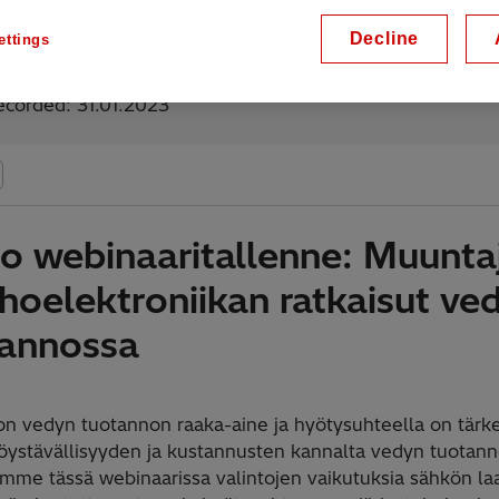
Decline
ettings
lable on demand
ecorded: 31.01.2023
o webinaaritallenne: Muunta
ehoelektroniikan ratkaisut ve
tannossa
on vedyn tuotannon raaka-aine ja hyötysuhteella on tärke
öystävällisyyden ja kustannusten kannalta vedyn tuotann
emme tässä webinaarissa valintojen vaikutuksia sähkön la