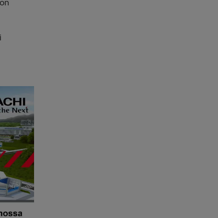
oon
i