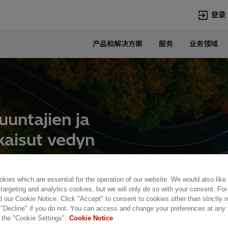
登录
产品和解决方案
服务
业务领域
语言
Chinese
热门搜索
热门页面
变压器
在华业务
untajien ja
高压直流
新闻中心
kaisut vedyn
开关设备
产品和系统
联系我们
热招职位
Lumada
联系我们
kies which are essential for the operation of our website. We would also like
 targeting and analytics cookies, but we will only do so with your consent. For
d our Cookie Notice. Click "Accept" to consent to cookies other than strictly
n ja tehoelektroniikan ratkaisut vedyn tuotannossa
 "Decline" if you do not. You can access and change your preferences at any
 the "Cookie Settings".
Cookie Notice