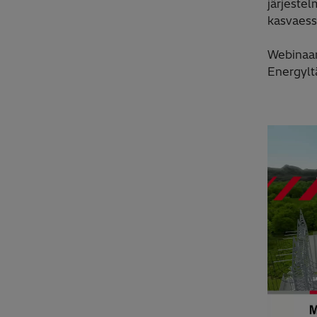
järjeste
kasvaess
Webinaar
Energylt