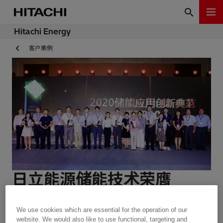
Hitachi Energy
客户案例
日立能源储能技术荣膺
2020储能应用创新典范大
We use cookies which are essential for the operation of our
奖
website. We would also like to use functional, targeting and