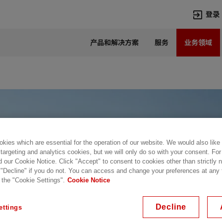
登录
产品和解决方案
服务
业务领域
语言
Chinese
热门搜索
热门页面
变压器
在华业务
高压直流
新闻中心
开关设备
产品和系统
kies which are essential for the operation of our website. We would also like
联系我们
热招职位
 targeting and analytics cookies, but we will only do so with your consent. For
Lumada
联系我们
d our Cookie Notice. Click "Accept" to consent to cookies other than strictly
 "Decline" if you do not. You can access and change your preferences at any
 the "Cookie Settings".
Cookie Notice
Decline
ettings