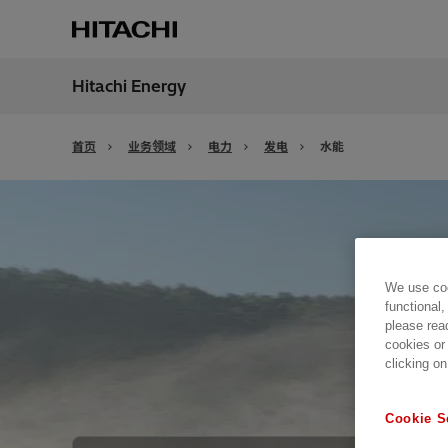
Hitachi Energy
地区
China
首页
业务领域
电力
发电
水能
We use coo
functional,
please rea
cookies or
clicking on
Cookie S