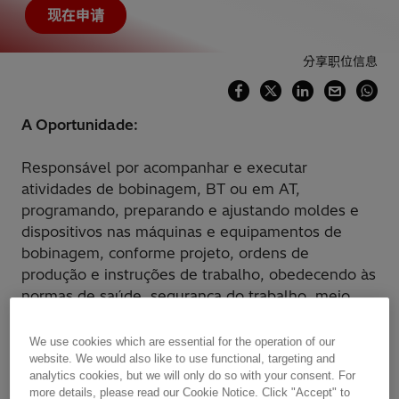
现在申请
分享职位信息
A Oportunidade:
Responsável por acompanhar e executar
atividades de bobinagem, BT ou em AT,
programando, preparando e ajustando moldes e
dispositivos nas máquinas e equipamentos de
bobinagem, conforme projeto, ordens de
produção e instruções de trabalho, obedecendo às
normas de saúde, segurança do trabalho, meio
ambiente e e integridade com produtividade e
qualidade.
We use cookies which are essential for the operation of our
website. We would also like to use functional, targeting and
analytics cookies, but we will only do so with your consent. For
Como você causará impacto:
more details, please read our Cookie Notice. Click "Accept" to