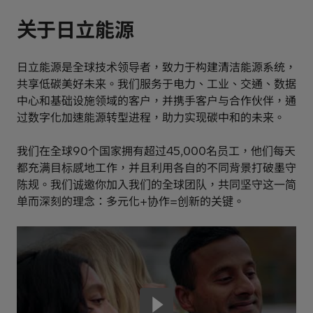
关于日立能源
日立能源是全球技术领导者，致力于构建清洁能源系统，
共享低碳美好未来。我们服务于电力、工业、交通、数据
中心和基础设施领域的客户，并携手客户与合作伙伴，通
过数字化加速能源转型进程，助力实现碳中和的未来。
我们在全球90个国家拥有超过45,000名员工，他们每天
都充满目标感地工作，并且利用各自的不同背景打破墨守
陈规。我们诚邀你加入我们的全球团队，共同坚守这一简
单而深刻的理念：多元化+协作=创新的关键。