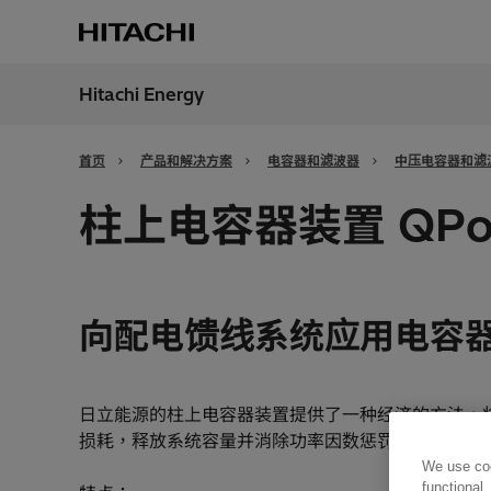
Hitachi Energy
地区
China
首页
产品和解决方案
电容器和滤波器
中压电容器和滤
柱上电容器装置 QPo
向配电馈线系统应用电容
日立能源的柱上电容器装置提供了一种经济的方法，
损耗，释放系统容量并消除功率因数惩罚。它们是工
We use coo
functional,