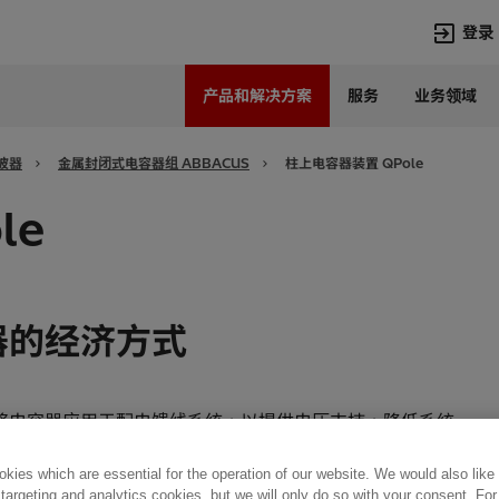
登录
产品和解决方案
服务
业务领域
语言
Chinese
波器
金属封闭式电容器组 ABBACUS
柱上电容器装置 QPole
热门搜索
热门页面
le
变压器
在华业务
高压直流
新闻中心
开关设备
产品和系统
器的经济方式
联系我们
热招职位
Lumada
联系我们
将电容器应用于配电馈线系统，以提供电压支持，降低系统
厂预接线和组装的，安装即用。
kies which are essential for the operation of our website. We would also like
 targeting and analytics cookies, but we will only do so with your consent. For