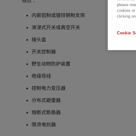
特点：
please rea
cookies or
内嵌铝制或镀锌钢制支架
clicking on
液浸式开关或真空开关
Cookie S
接头盒
开关控制器
野生动物防护装置
绝缘导线
控制电力变压器
分布式避雷器
熔断式断路器
限流电抗器