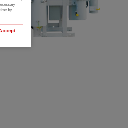
 necessary
 time by
Accept