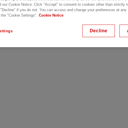
d our Cookie Notice. Click "Accept" to consent to cookies other than strictly
 "Decline" if you do not. You can access and change your preferences at any
 the "Cookie Settings".
Cookie Notice
Decline
ettings