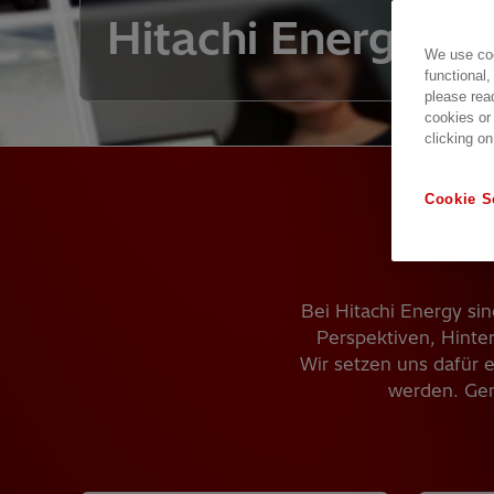
Hitachi Energy
We use coo
functional,
please rea
cookies or
clicking on
Cookie S
Bei Hitachi Energy si
Perspektiven, Hinter
Wir setzen uns dafür e
werden. Gem