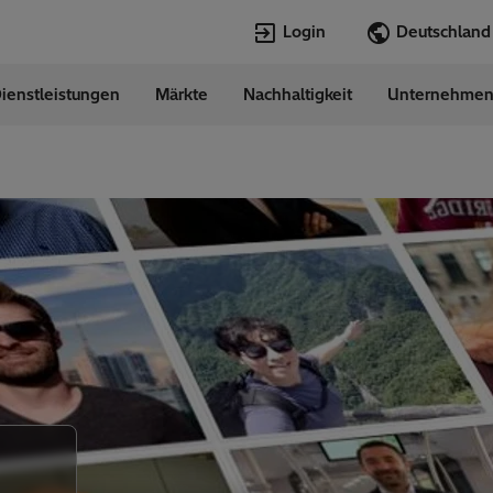
Login
ienstleistungen
Märkte
Nachhaltigkeit
Unternehme
Sprachen
any
German
Top Searches
Top Pages
Transformers
Digitalization
EconiQ
Customer Succ
Jobs
Events & Webi
Lumada
Renewable En
HVDC
Cybersecurity