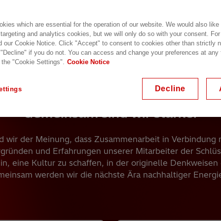
kies which are essential for the operation of our website. We would also like
 targeting and analytics cookies, but we will only do so with your consent. For
d our Cookie Notice. Click "Accept" to consent to cookies other than strictly
 "Decline" if you do not. You can access and change your preferences at any
 the "Cookie Settings".
Cookie Notice
Decline
ettings
Gemeinsam sind wir stärker
nd wir der Meinung, dass Zusammenarbeit in Verbindung
gründen und Erfahrungen unserer Mitarbeiter der Schlüss
in, eine Kultur zu schaffen, in der originelle Denkweisen
einsam werden wir die nächste Ära nachhaltiger Energie 