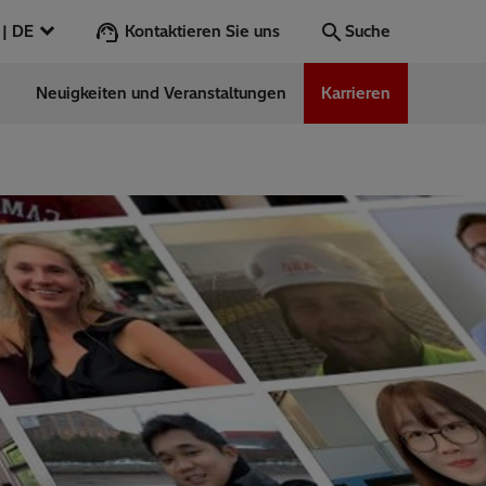
Kontaktieren Sie uns
Deutschland | DE
Suche
n
Neuigkeiten und Veranstaltungen
Karrieren
Suche
Los
ess Stories
nars
ergy