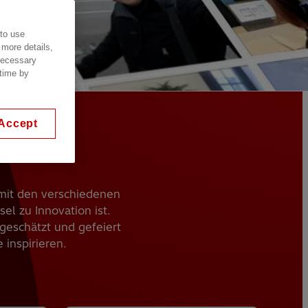
 to use
 more details,
 necessary
 time by
Accept
 mit den verschiedenen
el zu Innovation ist.
 geschätzt und gefeiert
inspirieren.