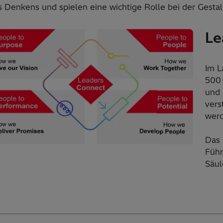
s Denkens und spielen eine wichtige Rolle bei der Gesta
Le
Im L
500 
und 
vers
werd
Das 
Führ
Säul