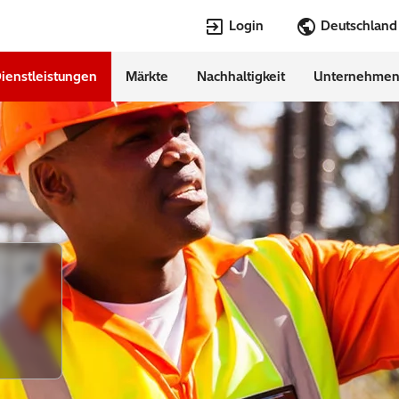
Login
teilung & Sicherstellung
ienstleistungen
Märkte
Nachhaltigkeit
Unternehme
Sprachen
EconiQ
Jobs
Lumada
HVDC
Customer Success Stories
Events & Webinars