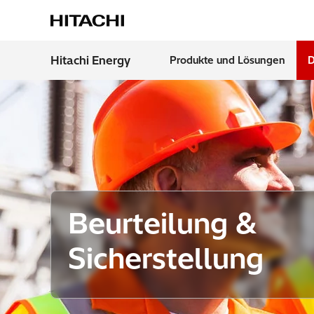
Startseite
Dienstleistungen
Dienstleistungen
Beur
Hitachi Energy
Produkte und Lösungen
D
Top Searches
Region
Transformers
Top Pages
Digitalization
Beurteilung &
Sicherstellung