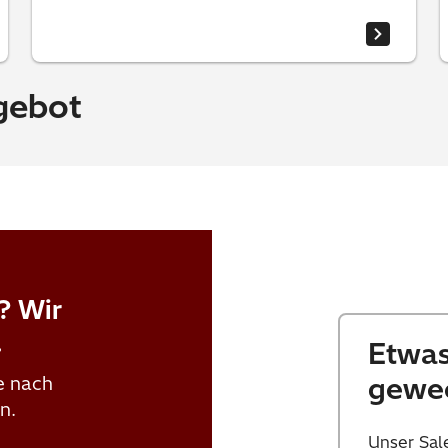
gebot
? Wir
.
Etwas
gewe
e nach
n.
Unser Sal