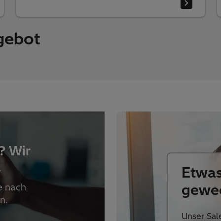
gebot
? Wir
.
Etwas
gewe
e nach
n.
Unser Sal