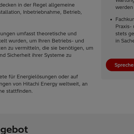
Wartung
decken in der Regel allgemeine
werden
allation, Inbetriebnahme, Betrieb,
Fachkun
Praxis-
tungen umfasst theoretische und
stets g
kelt wurden, um Ihren Betriebs- und
in Sach
en zu vermitteln, die sie benötigen, um
und Sicherheit ihrer Systeme zu
Spreche
ete für Energielösungen oder auf
ungen von Hitachi Energy weltweit, an
e stattfinden.
ngebot