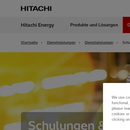
Hitachi Energy
Produkte und Lösungen
D
Region
Germ
Startseite
Dienstleistungen
Dienstleistungen
Schu
We use coo
functional,
please rea
cookies or
clicking on
Schulungen &