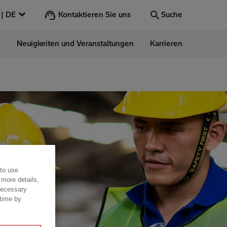
Kontaktieren Sie uns
Deutschland | DE
Suche
n
Neuigkeiten und Veranstaltungen
Karrieren
Suche
Los
ess Stories
nars
ergy
 to use
 more details,
 necessary
 time by