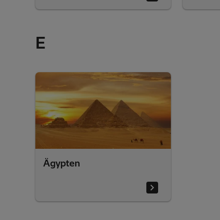
E
Ägypten