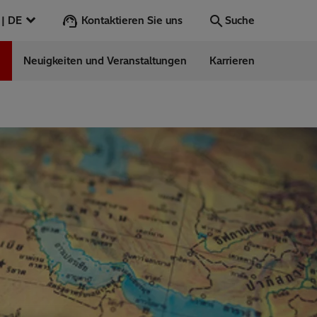
Kontaktieren Sie uns
Deutschland | DE
Suche
n
Neuigkeiten und Veranstaltungen
Karrieren
Suche
Los
ess Stories
nars
ergy