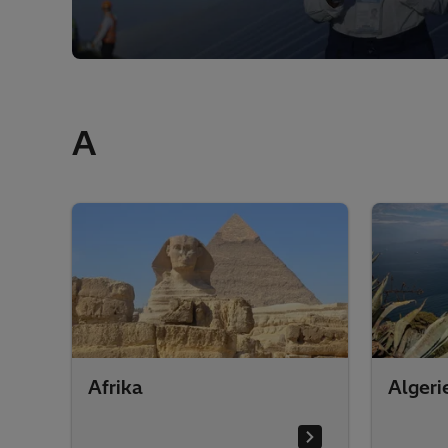
A
Afrika
Algeri