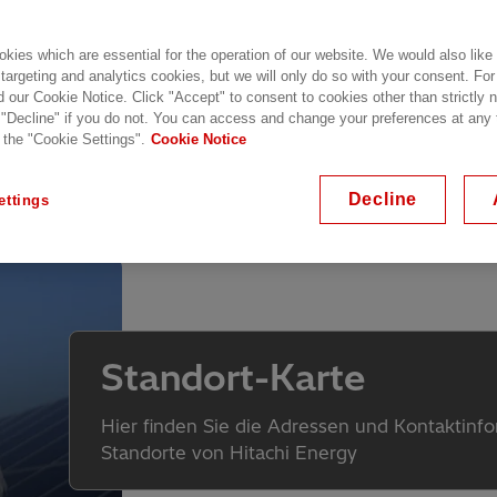
kies which are essential for the operation of our website. We would also like
 targeting and analytics cookies, but we will only do so with your consent. For
d our Cookie Notice. Click "Accept" to consent to cookies other than strictly
 "Decline" if you do not. You can access and change your preferences at any
 the "Cookie Settings".
Cookie Notice
G
H
I
J
K
M
N
O
Decline
ettings
Standort-Karte
Hier finden Sie die Adressen und Kontaktinfo
Standorte von Hitachi Energy