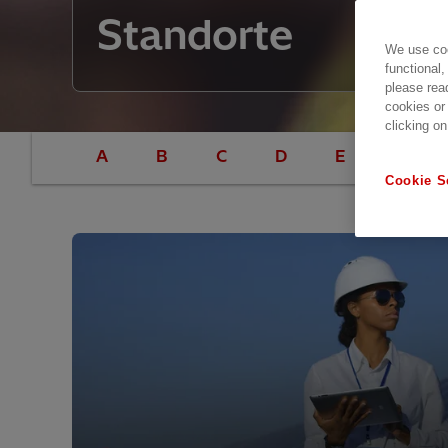
Standorte
We use coo
functional,
please rea
cookies or
clicking on
A
B
C
D
E
F
Cookie S