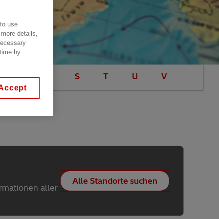
 to use
 more details,
 necessary
 time by
P
F:
S
T
U
V
Y
Accept
Alle Standorte suchen
rmationen aller