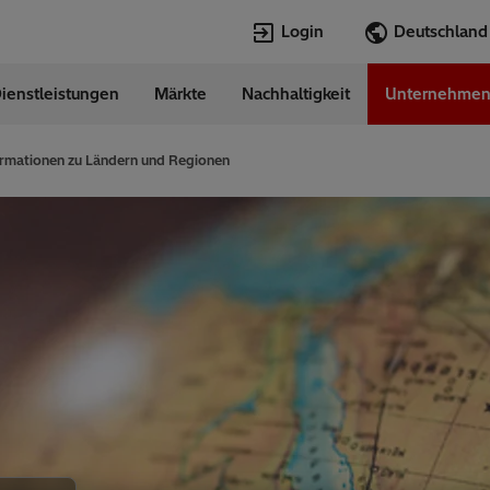
Login
ienstleistungen
Märkte
Nachhaltigkeit
Unternehme
Sprachen
any
German
ormationen zu Ländern und Regionen
Top Searches
Top Pages
Transformers
Digitalization
EconiQ
Customer Succ
Jobs
Events & Webi
Lumada
Renewable En
HVDC
Cybersecurity