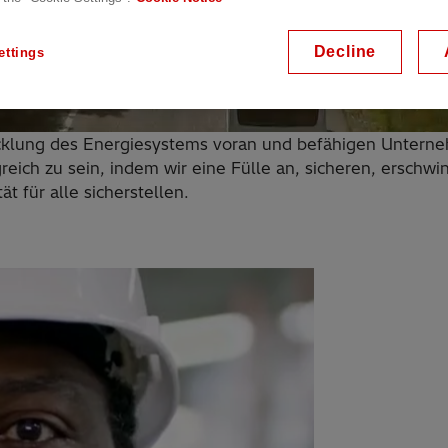
gy
Decline
ettings
icklung des Energiesystems voran und befähigen Unter
greich zu sein, indem wir eine Fülle an, sicheren, erschwi
ät für alle sicherstellen.