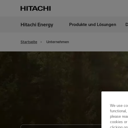
Hitachi Energy
Produkte und Lösungen
D
Region
Germ
Startseite
Unternehmen
We use coo
functional,
please rea
cookies or
clicking on