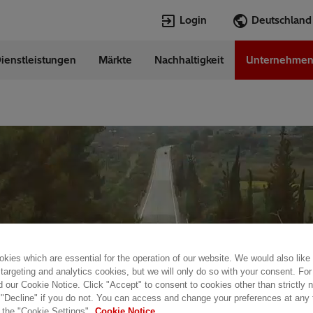
Login
ienstleistungen
Märkte
Nachhaltigkeit
Unternehme
Sprachen
any
German
Top Searches
Top Pages
Transformers
Digitalization
EconiQ
Customer Succ
Jobs
Events & Webi
Lumada
Renewable En
HVDC
Cybersecurity
kies which are essential for the operation of our website. We would also like
 targeting and analytics cookies, but we will only do so with your consent. For
d our Cookie Notice. Click "Accept" to consent to cookies other than strictly
 "Decline" if you do not. You can access and change your preferences at any
 the "Cookie Settings".
Cookie Notice