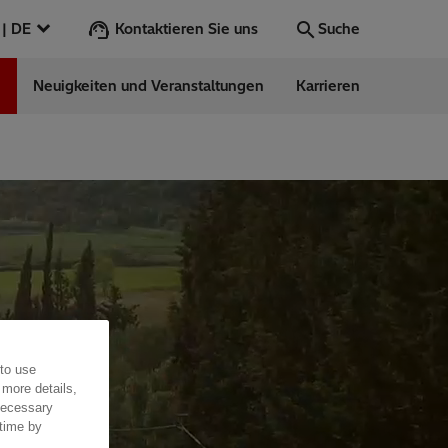
Kontaktieren Sie uns
Deutschland | DE
Suche
n
Neuigkeiten und Veranstaltungen
Karrieren
Suche
Los
ess Stories
nars
ergy
 to use
 more details,
 necessary
 time by