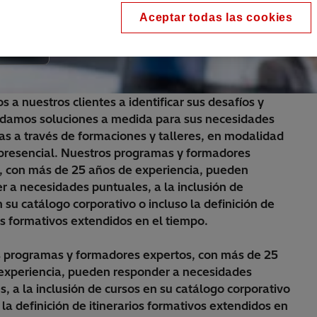
Aceptar todas las cookies
a nuestros clientes a identificar sus desafíos y
amos soluciones a medida para sus necesidades
cas a través de formaciones y talleres, en modalidad
 presencial. Nuestros programas y formadores
, con más de 25 años de experiencia, pueden
r a necesidades puntuales, a la inclusión de
 su catálogo corporativo o incluso la definición de
os formativos extendidos en el tiempo.
 programas y formadores expertos, con más de 25
experiencia, pueden responder a necesidades
, a la inclusión de cursos en su catálogo corporativo
 la definición de itinerarios formativos extendidos en