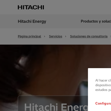
Hitachi Energy
Productos y solu
Región
Spain
Página principal
Servicios
Soluciones de consultoría
Al hacer c
dispositivo
estudios p
Hitachi Energy Gr
Configur