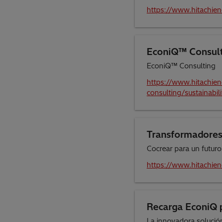
https://www.hitachie
EconiQ™ Consulti
EconiQ™ Consulting
https://www.hitachien
consulting/sustainabi
Transformadores
Cocrear para un futuro
https://www.hitachien
Recarga EconiQ p
La innovadora solución