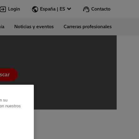
Login
Contacto
España | ES
ía
Noticias y eventos
Carreras profesionales
Vamos
scar
en su
con nuestros