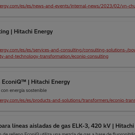
nergy.com/es/es/news-and-events/internal-news/2023/02/vn-chu
ng | Hitachi Energy
ergy.com/es/es/services-and-consulting/consulting-solutions-/po
lity-and-technology-transformation/econiq-consulting
 EconiQ™ | Hitachi Energy
 con energía sostenible
ergy.com/es/es/products-and-solutions/transformers/econiq-tran
ara líneas aisladas de gas ELK-3, 420 kV | Hitach
 de relleno EconiQ utiliza una mezcla de gas a base de fluoronitril