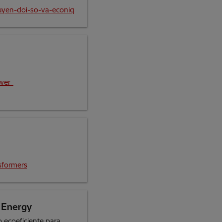
yen-doi-so-va-econiq
wer-
sformers
i Energy
o ecoeficiente para