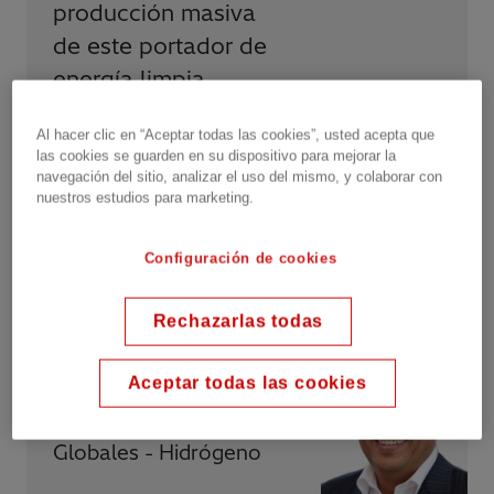
producción masiva
de este portador de
energía limpia
requerirá soluciones
Al hacer clic en “Aceptar todas las cookies”, usted acepta que
innovadoras que
las cookies se guarden en su dispositivo para mejorar la
garanticen que
navegación del sitio, analizar el uso del mismo, y colaborar con
nuestros estudios para marketing.
nuestros recursos
energéticos naturales
Configuración de cookies
se utilicen de manera
sostenible y
Rechazarlas todas
ecológica.
”
Aceptar todas las cookies
Raúl Montano,
Gerente de Soluciones
Globales - Hidrógeno