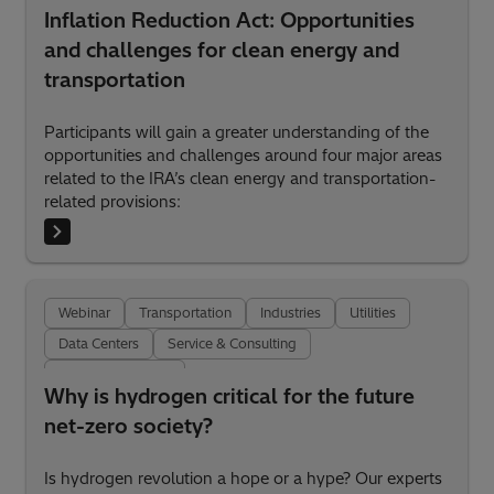
Inflation Reduction Act: Opportunities
Hydrogen Energy
and challenges for clean energy and
transportation
Participants will gain a greater understanding of the
opportunities and challenges around four major areas
related to the IRA’s clean energy and transportation-
related provisions:
Webinar
Transportation
Industries
Utilities
Data Centers
Service & Consulting
Hydrogen Energy
Why is hydrogen critical for the future
net-zero society?
Is hydrogen revolution a hope or a hype? Our experts